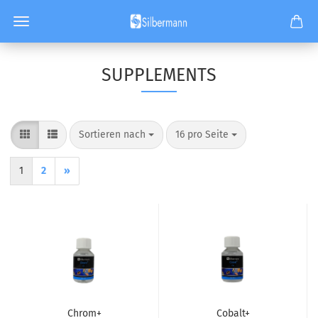
SUPPLEMENTS
Sortieren nach
pro Seite
Sortieren nach
16 pro Seite
1
2
»
Chrom+
Cobalt+