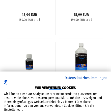
15,99 EUR
15,99 EUR
159,90 EUR pro l
159,90 EUR pro l
Datenschutzbestimmungen
Zink+
Barium+
WIR VERWENDEN COOKIES
Wir können diese zur Analyse unserer Besucherdaten platzieren, um
15,99 EUR
17,99 EUR
unsere Webseite zu verbessern, personalisierte Inhalte anzuzeigen und
Ihnen ein großartiges Webseiten-Erlebnis zu bieten. Für weitere
159,90 EUR pro l
17,99 EUR pro l
Informationen zu den von uns verwendeten Cookies öffnen Sie die
Einstellungen.