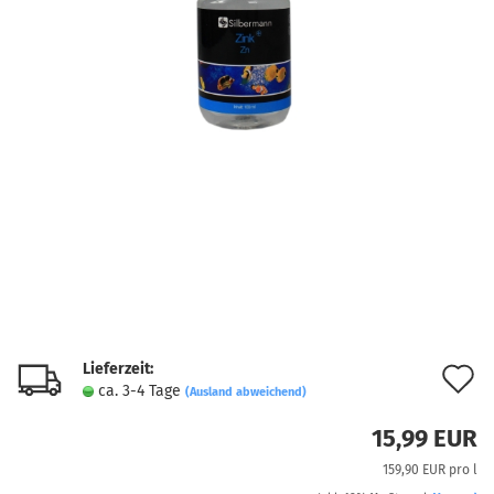
Lieferzeit:
A
ca. 3-4 Tage
(Ausland abweichend)
d
15,99 EUR
M
159,90 EUR pro l