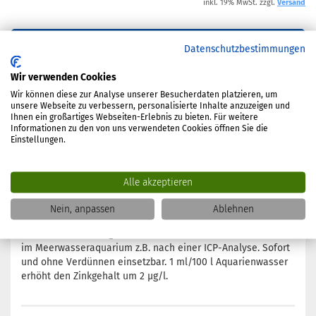
inkl. 19% MwSt. zzgl.
Versand
Datenschutzbestimmungen
In den Warenkorb
Wir verwenden Cookies
Wir können diese zur Analyse unserer Besucherdaten platzieren, um
Frage zum Produkt
unsere Webseite zu verbessern, personalisierte Inhalte anzuzeigen und
Ihnen ein großartiges Webseiten-Erlebnis zu bieten. Für weitere
Informationen zu den von uns verwendeten Cookies öffnen Sie die
Einstellungen.
Alle akzeptieren
BESCHREIBUNG
Nein, anpassen
Ablehnen
Einzelelement zum gezielten Anheben der Zinkkonzentration
im Meerwasseraquarium z.B. nach einer ICP-Analyse. Sofort
und ohne Verdünnen einsetzbar. 1 ml/100 l Aquarienwasser
erhöht den Zinkgehalt um 2 µg/l.