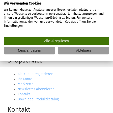
Wir verwenden Cookies
MEHR ÜBER...
Wir können diese zur Analyse unserer Besucherdaten platzieren, um
unsere Webseite zu verbessern, personalisierte Inhalte anzuzeigen und
Ihnen ein großartiges Webseiten-Erlebnis zu bieten. Für weitere
Impressum
Informationen zu den von uns verwendeten Cookies öffnen Sie die
Versand- & Zahlungsbedingungen
Einstellungen.
Widerrufsrecht & Muster-Widerrufsformular
AGB
Privatsphäre und Datenschutz
Alle akzeptieren
Händleranfrage
Cookie Einstellungen
Nein, anpassen
Ablehnen
Shopservice
Als Kunde registrieren
Ihr Konto
Merkzettel
Newsletter abonnieren
Kontakt
Download Produktkatalog
Kontakt