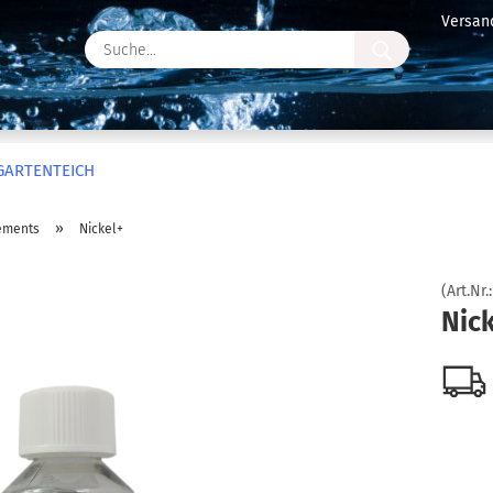
Versan
Suche...
GARTENTEICH
»
ements
Nickel+
(Art.Nr.
Nic