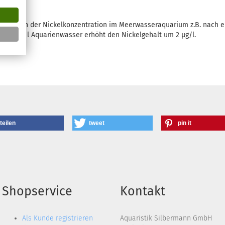
 Anheben der Nickelkonzentration im Meerwasseraquarium z.B. nach ei
 ml/100 l Aquarienwasser erhöht den Nickelgehalt um 2 µg/l.
teilen
tweet
pin it
Shopservice
Kontakt
Als Kunde registrieren
Aquaristik Silbermann GmbH