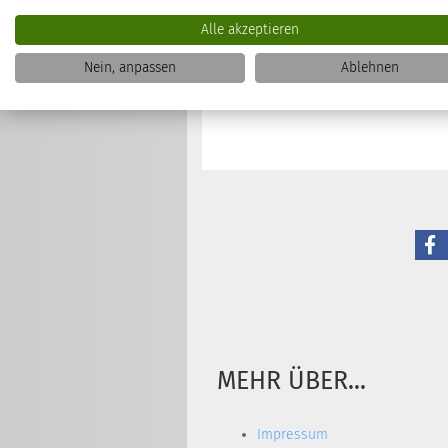
Alle akzeptieren
Einzelelement zum gezielten
Nein, anpassen
Ablehnen
ohne Verdünnen einsetzbar. 1
MEHR ÜBER...
Impressum